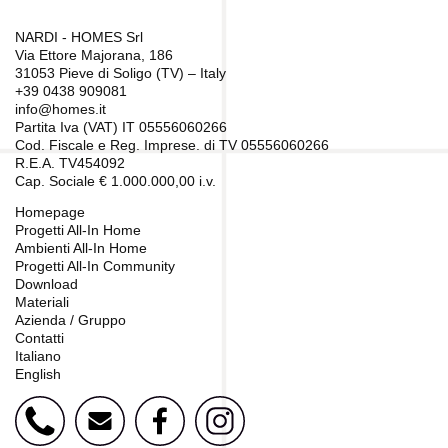
NARDI - HOMES Srl
Via Ettore Majorana, 186
31053 Pieve di Soligo (TV) – Italy
+39 0438 909081
info@homes.it
Partita Iva (VAT) IT 05556060266
Cod. Fiscale e Reg. Imprese. di TV 05556060266
R.E.A. TV454092
Cap. Sociale € 1.000.000,00 i.v.
Homepage
Progetti All-In Home
Ambienti All-In Home
Progetti All-In Community
Download
Materiali
Azienda / Gruppo
Contatti
Italiano
English