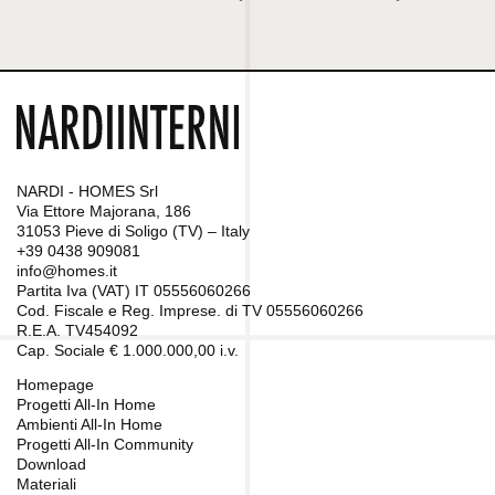
NARDI - HOMES Srl
Via Ettore Majorana, 186
31053 Pieve di Soligo (TV) – Italy
+39 0438 909081
info@homes.it
Partita Iva (VAT) IT 05556060266
Cod. Fiscale e Reg. Imprese. di TV 05556060266
R.E.A. TV454092
Cap. Sociale € 1.000.000,00 i.v.
Homepage
Progetti All-In Home
Ambienti All-In Home
Progetti All-In Community
Download
Materiali