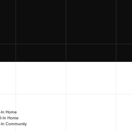
e
l-In Home
ll-In Home
ll-In Community